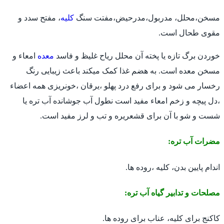
مسخن،محلل، مدربول،مدرحیض،مفتت سنگ
کلیه
، مفتح سدد و
مقوی طحال است.
خوردن برگ تازه یا پخته آن محلل ریاح غلیظ و فاسد
معده
امعاء و
مسخن معده است. به هضم غذا کمک میکند باعث زیبایی رنگ
رخسار می شود و برای رفع درد پهلو ،یرقان ،خونریزی همه اعضاء
،دل پیچه و زخم امعاء مفید است نطول آب جوشانده آب تره یا
شست و شو با آن برای قشعریره و تب و لرز مفید است.
مضرات آب تره:
اندام پایین بدن، کلیه ،روده ها.
مصلحات و تدابیر گیاه آب تره:
کاکنج برای کلیه، عناب برای روده ها.