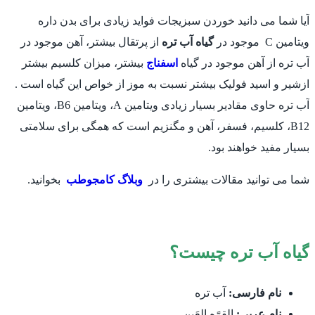
آیا شما می دانید خوردن سبزیجات فواید زیادی برای بدن داره
ویتامین C موجود در
گیاه آب تره
از پرتقال بیشتر، آهن موجود در
آب تره از آهن موجود در گیاه
اسفناج
بیشتر، میزان کلسیم بیشتر
ازشیر و اسید فولیک بیشتر نسبت به موز از خواص این گیاه است .
آب تره حاوی مقادیر بسیار زیادی ویتامین A، ویتامین B6، ویتامین
B12، کلسیم، فسفر، آهن و مگنزیم است که همگی برای سلامتی
بسیار مفید خواهند بود.
شما می توانید مقالات بیشتری را در
وبلاگ کامجوطب
بخوانید.
گیاه آب تره چیست؟
نام فارسی:
آب تره
نام عربی:
القرًَه العَین