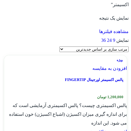
اکسیمتر”
نمایش یک نتیجه
مشاهده فیلترها
نمایش
9
24
36
ویژه
افزودن به مقایسه
پالس اکسیمتر اورجینال FINGERTIP
1,200,000
تومان
پالس اکسیمتری چیست؟ پالس اکسیمتری آزمایشی است که
برای اندازه گیری میزان اکسیژن (اشباع اکسیژن) خون استفاده
می شود. این اندازه