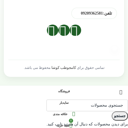
تلفن:
09209362581
تمامی حقوق برای
کامجوطب کوشا
محفوظ می باشد.
فروشگاه
سایدبار
علاقه مندی
جستجو
0
برای دیدن محصولات که دنبال آن هستید تایپ کنید.
سبد خرید