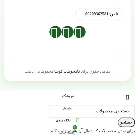
تلفن:
09209362581
تمامی حقوق برای
کامجوطب کوشا
محفوظ می باشد.
فروشگاه
سایدبار
علاقه مندی
جستجو
0
برای دیدن محصولات که دنبال آن هستید تایپ کنید.
سبد خرید