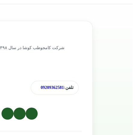
تلفن:
09209362581