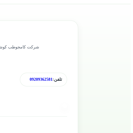
تلفن:
09209362581