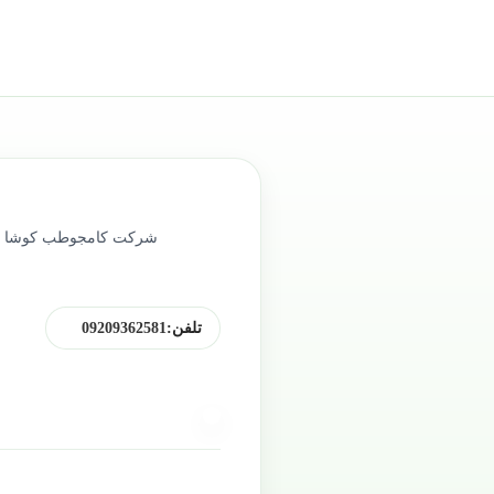
تلفن:
09209362581