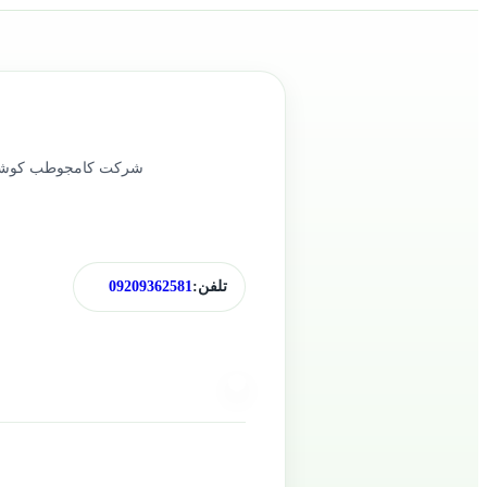
تلفن:
09209362581