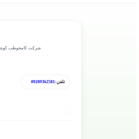
تلفن:
09209362581