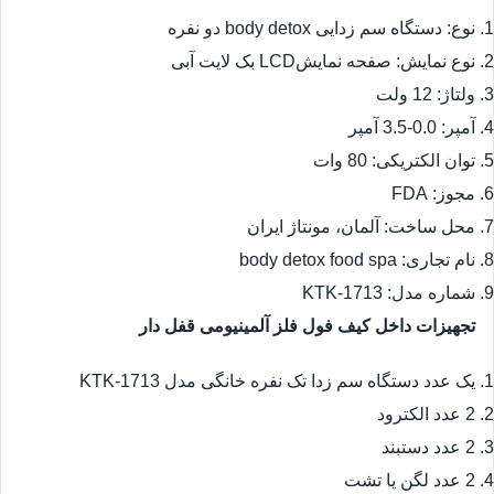
نوع: دستگاه سم زدایی body detox دو نفره
نوع نمایش: صفحه نمایشLCD بک لایت آبی
ولتاژ: 12 ولت
آمپر: 0.0-3.5 آمپر
توان الکتریکی: 80 وات
مجوز: FDA
محل ساخت: آلمان، مونتاژ ایران
نام تجاری: body detox food spa
شماره مدل: KTK-1713
تجهیزات داخل کیف فول فلز آلمینیومی قفل دار
یک عدد دستگاه سم زدا تک نفره خانگی مدل KTK-1713
2 عدد الکترود
2 عدد دستبند
2 عدد لگن یا تشت