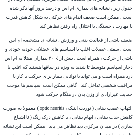
جدول زیر ، نشانه های بیماری ام اس و درصد بروز آنها ذکر شده
است . ممکن است ضعف اندام های حرکتی به شکل کاهش قدرت
یا مهارت ، خستگی یا اختلال راه رفتن تظاهر کند .
ضعف ناشی از فعالیت بدنی و ورزش ، نشانه ی مشخصه ام اس
است . سفتی عضلات اغلب با اسپاسم های عضلانی خودبه خودی و
ناشی از حرکت ، همراه است . بیش از ٪ ۳۰ بیماران مبتلا به ام اس
دچار اسپاسم متوسط تا شدید به ویژه در ساقها هستند که اغلب با
درد همراه است و می تواند با توانایی بیمار برای حرکت یا کار یا
مراقبت شخصی تداخل کند . گاهی ممکن است اسپاسم ها موجب
حمایت غیرارادی از وزن بدن در هنگام حرکت شود .
التهاب عصب بینایی ( توریت اپتیک ، optic neuritis ) معمولا به صورت
کاهش حدت بینایی ، ابهام بینایی ، یا کاهش درک رنگ ( نا اشباع
سازی ) در میدان مرکزی دید تظاهر می یابد . ممکن است این نشانه