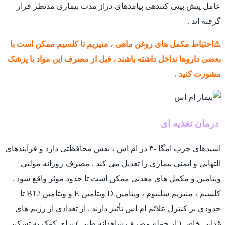
عامل پیش بینی کنندهی پیامدهای دراز مدت بیماری مدنظر قرار
گرفته اند .
⚠️احتیاط مکمل های روغن ماهی ، منیزیم تا کلسیم ممکن است با
بعضی داروها تداخل داشته باشند . قبل از مصرف این مواد با پزشک
مشورت کنید .
درمان تغذیه ای
اسیدهای چرب امگا -۳ در ام اس ، نقش محافظتی دارد و فرآیندهای
التهابی و ایمنی بیماری را تعدیل می کند . مصرف روزانه مولتی
ویتامین و مکمل های معدنی ممکن است تا حدود موثر واقع شود .
کلسیم ، منیزیم سلنیوم ، ویتامین D ویتامین E و ویتامین B12 تا
حدودی بر کنترل علائم ام اس تأثیر دارند . از تعدادی از رژیم های
غذایی خاص ( از جمله مصرف شاهدانه طبی ) برای کمک به تسکین