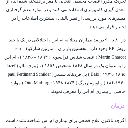
تحریک مکرر اعصاب محیطی انتخابی یا مغز برانگیخته شده اند ، از
معدل گیری کامپیوتری استفاده می کنند و در موارد عدم گرفتاری
مسیرهای مورد بررسی از نظر بالینی ، بیشترین اطلاعات را در
اختیار قرار می دهند .
در ۸۰ تا ۹۰ درصد بیماران مبتلا به ام اس ، اختلالاتی در یک یا چند
روش EP وجود دارد . نخستین بار ژان – مارتین شاركو ( Jean –
Martin Charcot ) عصب شناس فرانسوی ( ۱۸۹۳ – ۱۸۲۵ ) ، ام اس
را به عنوان یک در سال ۱۸۶۸ تشخیص ۱۸۵۸ ) ، ژوزف بالو ( Jozef
Balo : ۱۹۷۹- ۱۸۹۵ ) پل فردیناند شیلدر ( paul Ferdinand Schilder
۱۸۶-۱۹۴۰ ) و اوتوماربرگ ( Otto Marburg : ۱۹۴۸ ۱۸۷۴ ) موارد
خاصی از بیماری ام اس را معرفی نمودند .
درمان
اگرچه تاکنون علاج قطعی برای بیماری ام اس شناخته نشده است ،