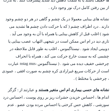
ها خفيف باشند یا به سمت کاهش دید شدید پیشرفت کنند . به ندرت
از بین رفتن کامل درک نور وجود دارد .
نشانه های بینایی معمولا در یک چشم و گاهی در هر دو چشم وجود
دارند . درد اطراف چشم ( که با حرکت دادن چشم ها تشدید می
شود ) اغلب قبل از کاهش بینایی یا همراه با آن به وجود می آید .
تاری دید در ام اس ممکن است در نتیجهی التهاب عصب بینایی یا
دوبینی ایجاد شود . نیستاگموس ، اغلب به طور قابل ملاحظه در
چشمی که به سمت خارج حرکت می کند ، همراه با انحراف
چرخشی خفیف دیده می شود . ( نیستاگموس -nstag mus عبارت
است از حرکات سریع غیرارادی کره چشم به صورت افقی ، عمودی
، چرخشی یا مختلط ) .
نشانه های حسی بیماری ام اس متغیر هستند
و عبارتند از : گزگز
اندام ها ، احساس خزیدن حشرات ریز بر روی پوست ، احساس درد
سوزشی ، کاهش حس کرختی یا احساس مرده بودن عضو . عدم