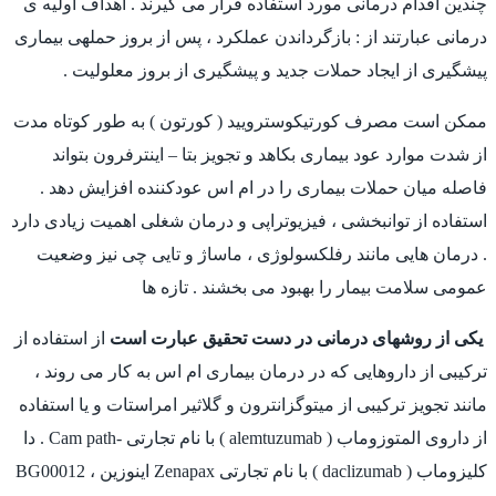
چندین اقدام درمانی مورد استفاده قرار می گیرند . اهداف اولیه ی
درمانی عبارتند از : بازگرداندن عملکرد ، پس از بروز حملهی بیماری
پیشگیری از ایجاد حملات جدید و پیشگیری از بروز معلولیت .
ممکن است مصرف کورتیکوسترویید ( کورتون ) به طور کوتاه مدت
از شدت موارد عود بیماری بکاهد و تجویز بتا – اینترفرون بتواند
فاصله میان حملات بیماری را در ام اس عودکننده افزایش دهد .
استفاده از توانبخشی ، فیزیوتراپی و درمان شغلی اهمیت زیادی دارد
. درمان هایی مانند رفلکسولوژی ، ماساژ و تایی چی نیز وضعیت
عمومی سلامت بیمار را بهبود می بخشند . تازه ها
یکی از روشهای درمانی در دست تحقیق عبارت است
از استفاده از
ترکیبی از داروهایی که در درمان بیماری ام اس به کار می روند ،
مانند تجویز ترکیبی از میتوگزانترون و گلاثیر امراستات و یا استفاده
از داروی المتوزوماب ( alemtuzumab ) با نام تجارتی -Cam path . دا
کلیزوماب ( daclizumab ) با نام تجارتی Zenapax اینوزین ، BG00012