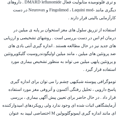
و تری فلونوميده متابولیت فعال DMARD leflunomide . داروهای
دیگری مانند -Fingolimod ، Laquini mod و Neurovax در دست
کارآزمایی بالینی قرار دارند .
استفاده از تزریق سلول های مغز استخوان بر پایه ی میلین در
درمان ام اس در دست بررسی است . روشهای تشخیصی و ارزیابی
های جدید نیز در حال مطالعه هستند . اندازه گیری آنتی بادی های
ضد پروتئین های میلین ، مانند میلین اولیگودندروسیت گلیکوپروتئین
و پروتئین پایهی میلین می تواند به منظور تشخیص بیماری مورد
استفاده قرار گیرد .
توموگرافی پیوسته شبکیهی چشم را می توان برای اندازه گیری
پاسخ دارویی ، تحلیل رفتگی آکسون و آتروفی مغز مورد استفاده
قرار داد . در حال حاضر برای تعیین پیش آگهی بیماری ، بررسی
آزمایشگاهی اثبات شده ای وجود ندارد ولی رویکردهای امیدوارکننده
ای مانند اندازه گیری ایمونوگلوبولین M اختصاصی لیپید به عنوان