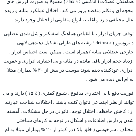
هماهنگی عضلات ( آتاکسی ؛ ataxia ) معمولا به صورت لرزش های
مخچه ای و تکلم منقطع بروز می کند . اختلال عملکرد مثانه و روده
علل مختلفی دارد و اغلب ، انواع متفاوتی از اختلال وجود دارند .
توقف جریان ادرار ، با انقباض هماهنگ اسفنکتر و شل شدن عضلهی
د تروسور ( detrusor ؛ رشته های طولی تشکیل دهندهی لایهی
خارجی عضلانی مثانه ) همراه است . ممکن است احتباس ادرار ،
ازدياد حجم ادرار باقی مانده در مثانه و بی اختیاری ادراری و عفونت
ادراری عودکننده دیده شوند يبوست در بیش از ۳۰ % بیماران مبتلا
به ام اس دیده می شود .
فوریت دفع یا بی اختیاری مدفوع ، شیوع کمتری ( ٪ ۱۵ ) دارند و می
توانند از نظر اجتماعی ناتوان کننده باشند . اختلالات شناخت عبارتند
از : کاهش حافظه ، اختلال توجه ، ناتوانی در حل مشکلات ، آهسته
شدن پردازش اطلاعات و اشکال در توجه به کارهای شناختی
مختلف . سرخوشی ( ځلق بالا ) در کمتر از ۲۰ % بیماران مبتلا به ام