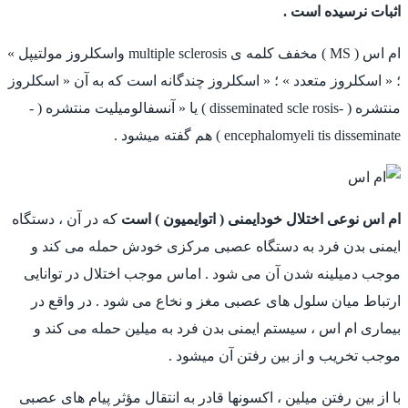
اثبات نرسیده است .
ام اس ( MS ) مخفف کلمه ی multiple sclerosis واسکلروز مولتیپل »
؛ « اسکلروز متعدد » ؛ « اسکلروز چندگانه است که به آن « اسکلروز
منتشره ( -disseminated scle rosis ) یا « آنسفالومیلیت منتشره ( -
encephalomyeli tis disseminate ) هم گفته میشود .
ام اس نوعی اختلال خودایمنی ( اتوایمیون ) است
که در آن ، دستگاه
ایمنی بدن فرد به دستگاه عصبی مرکزی خودش حمله می کند و
موجب دمیلینه شدن آن می شود . اماس موجب اختلال در توانایی
ارتباط میان سلول های عصبی مغز و نخاع می شود . در واقع در
بیماری ام اس ، سیستم ایمنی بدن فرد به میلین حمله می کند و
موجب تخریب و از بین رفتن آن میشود .
با از بین رفتن میلین ، اکسونها قادر به انتقال مؤثر پیام های عصبی