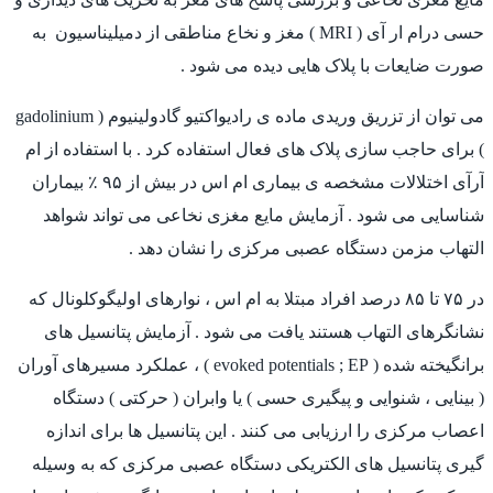
حسی درام ار آی ( MRI ) مغز و نخاع مناطقی از دمیلیناسیون به
صورت ضایعات با پلاک هایی دیده می شود .
می توان از تزریق وریدی ماده ی رادیواکتیو گادولینیوم ( gadolinium
) برای حاجب سازی پلاک های فعال استفاده کرد . با استفاده از ام
آرآی اختلالات مشخصه ی بیماری ام اس در بیش از ۹۵ ٪ بیماران
شناسایی می شود . آزمایش مایع مغزی نخاعی می تواند شواهد
التهاب مزمن دستگاه عصبی مرکزی را نشان دهد .
در ۷۵ تا ۸۵ درصد افراد مبتلا به ام اس ، نوارهای اولیگوکلونال که
نشانگرهای التهاب هستند یافت می شود . آزمایش پتانسیل های
برانگیخته شده ( evoked potentials ; EP ) ، عملکرد مسیرهای آوران
( بینایی ، شنوایی و پیگیری حسی ) یا وابران ( حرکتی ) دستگاه
اعصاب مرکزی را ارزیابی می کنند . این پتانسیل ها برای اندازه
گیری پتانسیل های الکتریکی دستگاه عصبی مرکزی که به وسیله