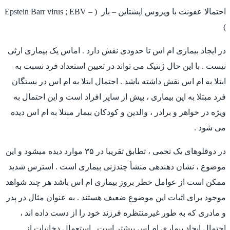
احتمالا عفونت با ویروس اپشتاین – بار ( – Epstein Barr virus ; EBV
)
در ایجاد بیماری ام اس تا حدودی نقش دارد . اماس یک بیماری ارثی
نیست . با این حال ژنتیک می تواند در تعیین استعداد فرد نسبت به
ابتلا به ام اس نقش داشته باشد . احتمال ابتلا به ام اس در بستگان
فرد مبتلا به این بیماری ، بیش از سایر افراد است و این احتمال به
ویژه در خواهر و برادر ، والدین و کودکان بیمار مبتلا به ام اس ديده
می شود .
در دوقلوهای یک تخمی ، تطابق تقریبا در ۳۵ موارد دیده میشود و این
موضوع ، نشان دهندهی منشأ چندژنی بیماری است . استرس شدید
ممکن است از عوامل خطر بروز بیماری ام اس باشد هر چند شواهد
موجود برای اثبات این موضوع ضعیف هستند . به عنوان مثال در پدر
و مادری که به طور غیرمنتظره فرزند خود را از دست داده اند ،
احتمال ایجاد بیماری ام اس بیشتر است . استعمال دخانیات از