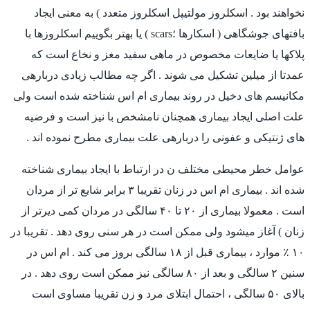
نخواهند بود . اسکلروز مولتیپل اسکلروز متعدد ) به معنی ایجاد
بافتهای جوشگاهی ( اسکارها ؛scars ) یا بهتر بگوییم اسکلروزها با
پلاکها یا ضایعات مخصوص در ماهی سفید مغز و نخاع است که
عمدتا از میلین تشکیل می شوند . اگر چه مطالب زیادی دربارهی
مکانیسم های دخیل در روند بیماری ام اس شناخته شده است ولی
علت اصلی ایجاد بیماری همچنان نامشخص با نیز است و فرضیه
های ژنتیکی و عفونی را دربارهی علت بیماری مطرح نموده اند .
عوامل خطر محیطی مختلف ن در ارتباط با ایجاد بیماری شناخته
شده اند . بیماری ام اس در زنان تقریبا ۳ برابر شایع تر از مردان
است . معمولا بیماری از ۲۰ تا ۴۰ سالگی در مردان کمی دیرتر از
زنان ) آغاز میشود ولی ممکن است در هر سنی روی دهد . تقریبا در
۱۰ ٪ موارد ، بیماری قبل از ۱۸ سالگی بروز می کند . ام اس در
سنین ۲ سالگی و بعد از ۸۰ سالگی نیز ممکن است روی دهد . در
بالای ۵۰ سالگی ، احتمال ابتلای مرد و زن تقریبا مساوی است