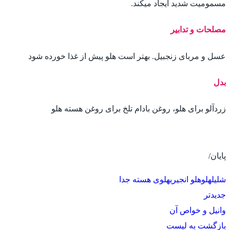
مسمومیت شدید ایجاد میکند.
مصلحات و تدابیر
عسل و مربای زنجبیل. بهتر است هلو پیش از غذا خورده شود
بدل
زردآلو برای هلو، روغن بادام تلخ برای روغن هسته هلو
پایان/
شلیل
هلو
هلو انجیری
هلوی هسته جدا
جدیدتر
وانیل و خواص آن
بازگشت به لیست