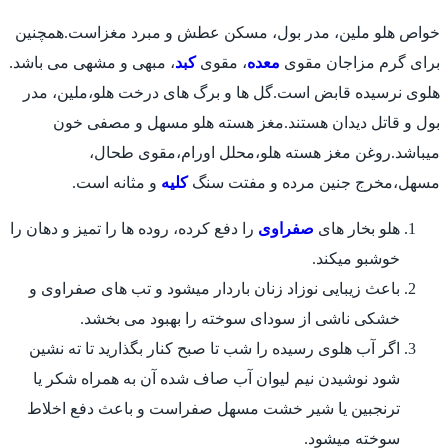
خواص هلو ملین، مدر بول، مسکن عطش و مبرد مغزاست.همچنین
برای گرم مزاجان مقوی
معده
، مقوی
کبد
، مبهی و مشهی می باشد.
هلوی نرسیده قابض است.گل ها و برگ های درخت هلو،ملین، مدر
بول و قاتل دیدان هستند.مغز هسته هلو مسهل و مصفی خون
میباشد.روغن مغز هسته هلو،محلل اورام،مقوی طحال،
مسهل،مخرج جنین مرده و مفتت سنگ
کلیه
و مثانه است.
هلو بخار های
صفراوی
را دفع کرده، روده ها را تمیز و دهان را
خوشبو میکند.
باعث زیبایی نوزاد زنان باردار میشود و تب های صفراوی و
خشکی ناشی از سودای سوخته را بهبود می بخشد.
اگر آب هلوی رسیده را شب تا صبح کنار بگذارید تا ته نشین
شود نوشیدن نیم لیوان آب صاف شده آن به همراه شکر یا
ترنجبین یا شیر خشت مسهل صفراست و باعث دفع اخلاط
سوخته میشود.