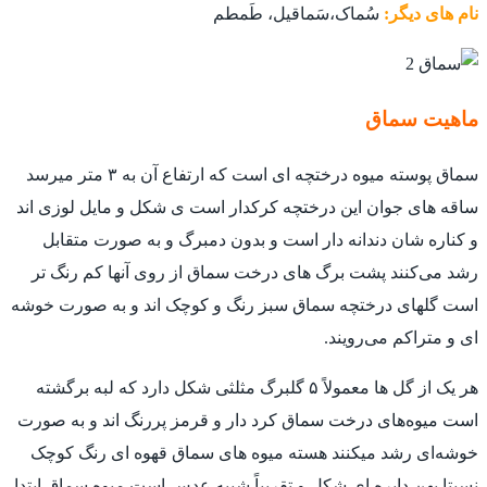
نام های دیگر:
سُماک،سَماقیل، طَمطم
ماهیت سماق
سماق پوسته میوه درختچه ای است که ارتفاع آن به ۳ متر میرسد
ساقه های جوان این درختچه کرکدار است ی شکل و مایل لوزی اند
و کناره شان دندانه دار است و بدون دمبرگ و به صورت متقابل
رشد می‌کنند پشت برگ های درخت سماق از روی آنها کم رنگ تر
است گلهای درختچه سماق سبز رنگ و کوچک اند و به صورت خوشه
ای و متراکم می‌رویند.
هر یک از گل ها معمولاً ۵ گلبرگ مثلثی شکل دارد که لبه برگشته
است میوه‌های درخت سماق کرد دار و قرمز پررنگ اند و به صورت
خوشه‌ای رشد میکنند هسته میوه های سماق قهوه ای رنگ کوچک
نسبتا پهن دایره ای شکل و تقریباً شبیه عدس است میوه سماق ابتدا